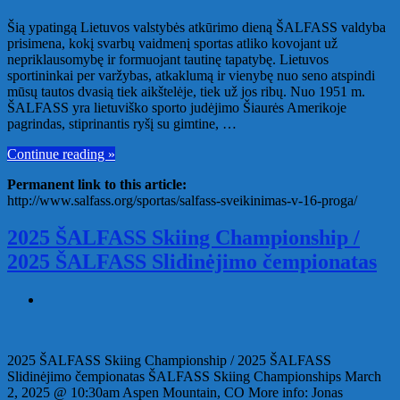
Šią ypatingą Lietuvos valstybės atkūrimo dieną ŠALFASS valdyba
prisimena, kokį svarbų vaidmenį sportas atliko kovojant už
nepriklausomybę ir formuojant tautinę tapatybę. Lietuvos
sportininkai per varžybas, atkaklumą ir vienybę nuo seno atspindi
mūsų tautos dvasią tiek aikštelėje, tiek už jos ribų. Nuo 1951 m.
ŠALFASS yra lietuviško sporto judėjimo Šiaurės Amerikoje
pagrindas, stiprinantis ryšį su gimtine, …
Continue reading »
Permanent link to this article:
http://www.salfass.org/sportas/salfass-sveikinimas-v-16-proga/
2025 ŠALFASS Skiing Championship /
2025 ŠALFASS Slidinėjimo čempionatas
2025 ŠALFASS Skiing Championship / 2025 ŠALFASS
Slidinėjimo čempionatas ŠALFASS Skiing Championships March
2, 2025 @ 10:30am Aspen Mountain, CO More info: Jonas