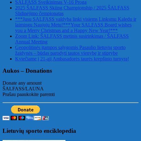
ŠALFASS Sveikinimas V-16 Proga
2025 ŠALFASS Skiing Championship / 2025 ŠALFASS
Slidinėjimo čempionatas
***Jusu SALFASS valdyba linki visiems Linksmu Kaledu ir
laimingu Naujuju Metu!***Your SALFASS Board wishes
you a Merry Christmas and a Happy New Year!***
Zoom Link: ŠALFASS metinis susirinkimas / ŠALFASS
Annual Meeting
Geopolitinės įtampos sąlygomis Pasaulio lietuvių sporto
žaidynės – būdas parodyti tautos vienybę ir stiprybę
Kviečiame į 21-ąjį Ambasadorės taurės krepšinio turnyrą!
Aukos – Donations
Donate any amount
ŠALFASS/LAUNA
Prašau paaukokite paremti
Lietuvių sporto enciklopedia