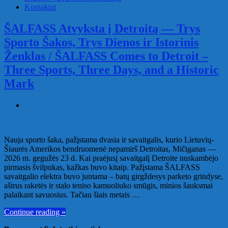
Kontaktai
ŠALFASS Atvyksta į Detroitą — Trys
Sporto Šakos, Trys Dienos ir Istorinis
Ženklas / ŠALFASS Comes to Detroit –
Three Sports, Three Days, and a Historic
Mark
Nauja sporto šaka, pažįstama dvasia ir savaitgalis, kurio Lietuvių-
Šiaurės Amerikos bendruomenė nepamirš Detroitas, Mičiganas —
2026 m. gegužės 23 d. Kai praėjusį savaitgalį Detroite nuskambėjo
pirmasis švilpukas, kažkas buvo kitaip. Pažįstama ŠALFASS
savaitgalio elektra buvo juntama – batų girgždesys parketo grindyse,
aštrus raketės ir stalo teniso kamuoliuko smūgis, minios šauksmai
palaikant savuosius. Tačiau šiais metais …
Continue reading »