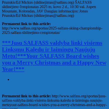
Prunskis/Ed Mickus (slidinejimas@salfass.org) ŠALFASS
slidinėjimo čempionatas 2025 m. kovo 2 d., 10:30 val. Aspen
Mountain, Koloradas, JAV Daugiau informacijos: Jonas
Prunskis/Ed Mickus (slidinejimas@salfass.org)
Permanent link to this article:
http://www.salfass.org/sportas/2025-salfass-skiing-championship-
2025-salfass-slidinejimo-cempionatas/
***Jusu SALFASS valdyba linki visiems
Linksmu Kaledu ir laimingu Naujuju
Metu!***Your SALFASS Board wishes
you a Merry Christmas and a Happy New
Year!***
Permanent link to this article:
http://www.salfass.org/sportas/jusu-
salfass-valdyba-linki-visiems-linksmu-kaledu-ir-laimingu-naujuju-
metuyour-salfass-board-wishes-you-a-merry-christmas-and-a-happy-