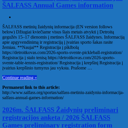
ŠALFASS Annual Games information
ŠALFASS metinių žaidynių informacija (EN version follows
below) Džiugiai kviečiame visus šiais metais atvykti į Detroitą
gegužės 15–17 dienomis į metines ŠALFASS žaidynes. Informaciją
apie apgyvendinimą ir registraciją į įvairias sporto šakas rasite
žemiau. **Naujai** Registracija į pìklbolą
https://detroitkovas.com/2026-sporto-svente-pickleball-registration/
Registracija į stalo tenisą https://detroitkovas.com/2026-sporto-
svente-table-tennis-registration/ Registracija į krepšinį Registracija į
įvairius krepšinio turnyrus jau vyksta. Prašome …
Continue reading »
Permanent link to this article:
http://www.salfass.org/sportas/salfass-metiniu-zaidyniu-informacija-
salfass-annual-games-information/
2026m. ŠALFASS Žaidynių preliminari
registracijos anketa / 2026 ŠALFASS
Games preliminary registration form