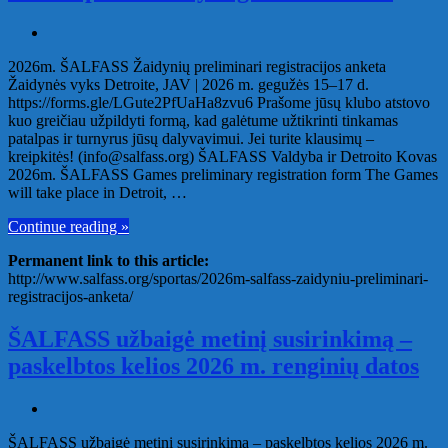
2026m. ŠALFASS Žaidynių preliminari registracijos anketa
Žaidynės vyks Detroite, JAV | 2026 m. gegužės 15–17 d.
https://forms.gle/LGute2PfUaHa8zvu6 Prašome jūsų klubo atstovo
kuo greičiau užpildyti formą, kad galėtume užtikrinti tinkamas
patalpas ir turnyrus jūsų dalyvavimui. Jei turite klausimų –
kreipkitės! (info@salfass.org) ŠALFASS Valdyba ir Detroito Kovas
2026m. ŠALFASS Games preliminary registration form The Games
will take place in Detroit, …
Continue reading »
Permanent link to this article:
http://www.salfass.org/sportas/2026m-salfass-zaidyniu-preliminari-
registracijos-anketa/
ŠALFASS užbaigė metinį susirinkimą –
paskelbtos kelios 2026 m. renginių datos
ŠALFASS užbaigė metinį susirinkimą – paskelbtos kelios 2026 m.