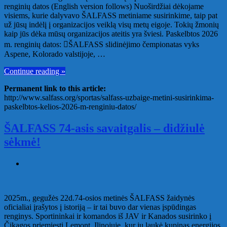
renginių datos (English version follows) Nuoširdžiai dėkojame
visiems, kurie dalyvavo ŠALFASS metiniame susirinkime, taip pat
už jūsų indėlį į organizacijos veiklą visų metų eigoje. Tokių žmonių
kaip jūs dėka mūsų organizacijos ateitis yra šviesi. Paskelbtos 2026
m. renginių datos: ŠALFASS slidinėjimo čempionatas vyks
Aspene, Kolorado valstijoje, …
Continue reading »
Permanent link to this article:
http://www.salfass.org/sportas/salfass-uzbaige-metini-susirinkima-
paskelbtos-kelios-2026-m-renginiu-datos/
ŠALFASS 74-asis savaitgalis – didžiulė
sėkmė!
2025m., gegužės 22d.74-osios metinės ŠALFASS žaidynės
oficialiai įrašytos į istoriją – ir tai buvo dar vienas įspūdingas
renginys. Sportininkai ir komandos iš JAV ir Kanados susirinko į
Čikagos priemiestį Lemont, Ilinojuje, kur jų laukė kupinas energijos