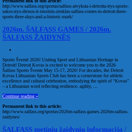
Permanent link to this article:
http://www.salfass.org/sportas/salfass-atvyksta-i-detroita-trys-sporto-
sakos-trys-dienos-ir-istorinis-zenklas-salfass-comes-to-detroit-three-
sports-three-days-and-a-historic-mark/
2026m. ŠALFASS GAMES / 2026m.
ŠALFASS ŽAIDYNĖS
Sporto Šventė 2026! Uniting Sport and Lithuanian Heritage in
Detroit! Detroit Kovas is excited to welcome you to the 2026
Šalfass Sporto Švente May 15-17, 2026! For decades, the Detroit
Kovas Lithuanian Sports Club has been a cornerstone for athletic
excellence and cultural celebration, embodying the spirit of “Kovas”
– a Lithuanian word reflecting resilience, agility, …
Continue reading »
Permanent link to this article:
http://www.salfass.org/sportas/2026m-salfass-games-2026m-salfass-
zaidynes/
ŠALFASS metinių žaidynių informacija /