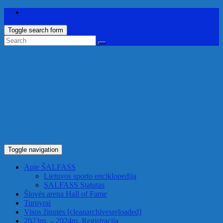
Toggle search form
Toggle navigation
Apie ŠALFASS
Lietuvos sporto enciklopedija
SALFASS Statutas
Šlovės arena
Hall of Fame
Turnyrai
Visos žinutės
[cleanarchivesreloaded]
2023m. – 2024m. Registracija