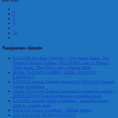
new-year/
1
2
3
…
53
Naujausios žinutės
ŠALFASS Atvyksta į Detroitą — Trys Sporto Šakos, Trys
Dienos ir Istorinis Ženklas / ŠALFASS Comes to Detroit –
Three Sports, Three Days, and a Historic Mark
2026m. ŠALFASS GAMES / 2026m. ŠALFASS
ŽAIDYNĖS
ŠALFASS metinių žaidynių informacija / ŠALFASS Annual
Games information
2026m. ŠALFASS Žaidynių preliminari registracijos anketa /
2026 ŠALFASS Games preliminary registration form
ŠALFASS užbaigė metinį susirinkimą – paskelbtos kelios
2026 m. renginių datos
ŠALFASS 74-asis savaitgalis – didžiulė sėkmė!
2025 SALFASS SPORTO SVENTE