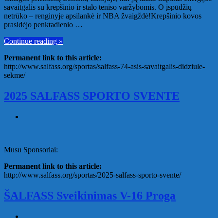
savaitgalis su krepšinio ir stalo teniso varžybomis. O įspūdžių
netrūko – renginyje apsilankė ir NBA žvaigždė!Krepšinio kovos
prasidėjo penktadienio …
Continue reading »
Permanent link to this article:
http://www.salfass.org/sportas/salfass-74-asis-savaitgalis-didziule-
sekme/
2025 SALFASS SPORTO SVENTE
Musu Sponsoriai:
Permanent link to this article:
http://www.salfass.org/sportas/2025-salfass-sporto-svente/
ŠALFASS Sveikinimas V-16 Proga